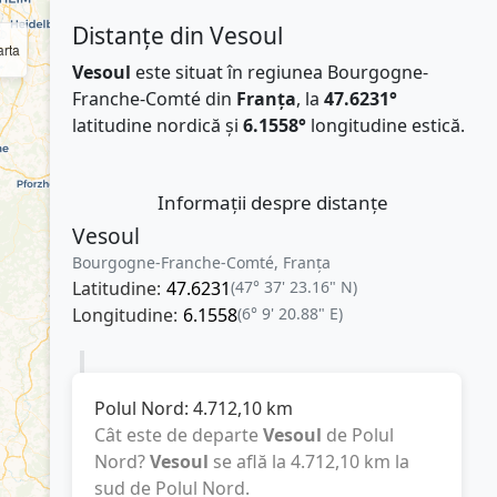
Distanțe din Vesoul
rta
Vesoul
este situat în regiunea Bourgogne-
Franche-Comté din
Franţa
, la
47.6231°
latitudine nordică și
6.1558°
longitudine estică.
Informații despre distanțe
Vesoul
Bourgogne-Franche-Comté, Franţa
Latitudine:
47.6231
(47° 37' 23.16" N)
Longitudine:
6.1558
(6° 9' 20.88" E)
Polul Nord:
4.712,10
km
Cât este de departe
Vesoul
de Polul
Nord?
Vesoul
se află la
4.712,10
km
la
sud de Polul Nord.