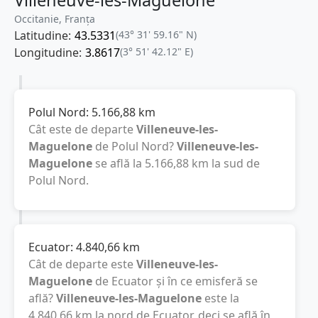
Occitanie, Franţa
Latitudine:
43.5331
(43° 31' 59.16" N)
Longitudine:
3.8617
(3° 51' 42.12" E)
Polul Nord:
5.166,88
km
Cât este de departe
Villeneuve-les-
Maguelone
de Polul Nord?
Villeneuve-les-
Maguelone
se află la
5.166,88
km
la sud de
Polul Nord.
Ecuator:
4.840,66
km
Cât de departe este
Villeneuve-les-
Maguelone
de Ecuator și în ce emisferă se
află?
Villeneuve-les-Maguelone
este la
4.840,66
km
la nord de Ecuator, deci se află în