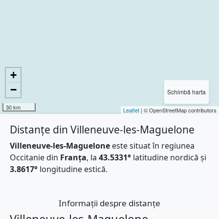
+
−
Schimbă harta
30 km
Leaflet
| © OpenStreetMap contributors
Distanțe din Villeneuve-les-Maguelone
Villeneuve-les-Maguelone
este situat în regiunea
Occitanie din
Franţa
, la
43.5331°
latitudine nordică și
3.8617°
longitudine estică.
Informații despre distanțe
Villeneuve-les-Maguelone