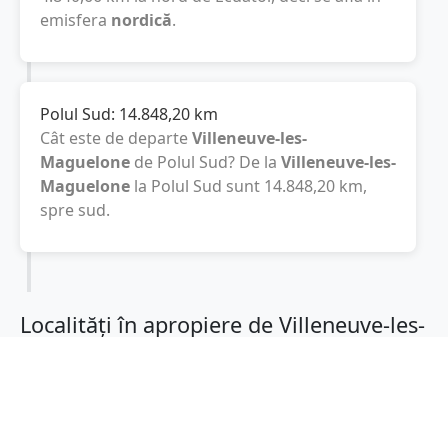
emisfera
nordică
.
Polul Sud:
14.848,20
km
Cât este de departe
Villeneuve-les-
Maguelone
de Polul Sud? De la
Villeneuve-les-
Maguelone
la Polul Sud sunt
14.848,20
km
,
spre sud.
Localități în apropiere de Villeneuve-les-
Maguelone
Latte
(6 km)
Saint-Jean-de-Vedas
(6 km)
Perols
(8 km)