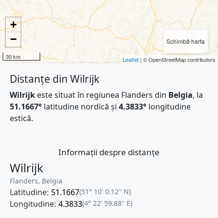
+
−
Schimbă harta
30 km
Leaflet
| © OpenStreetMap contributors
Distanțe din Wilrijk
Wilrijk
este situat în regiunea Flanders din
Belgia
, la
51.1667°
latitudine nordică și
4.3833°
longitudine
estică.
Informații despre distanțe
Wilrijk
Flanders, Belgia
Latitudine:
51.1667
(51° 10' 0.12" N)
Longitudine:
4.3833
(4° 22' 59.88" E)