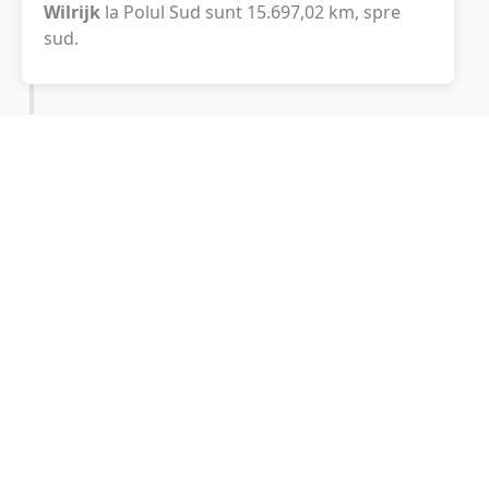
Wilrijk
la Polul Sud sunt
15.697,02
km
, spre
sud.
Localități în apropiere de Wilrijk
Hoboken
(1 km)
Berchem
(3 km)
Hemiksem
(3 km)
Aartselaar
(4 km)
Edegem
(5 km)
Anvers
(6 km)
Kruibeke
(6 km)
Mortsel
(6 km)
Kontich
(6 km)
Borgerhout
(6 km)
Zwijndrecht
(7 km)
Niel
(7 km)