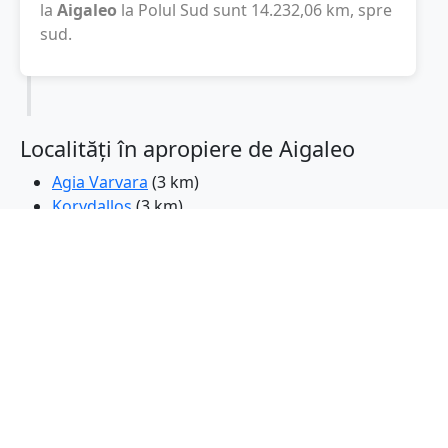
la
Aigaleo
la Polul Sud sunt
14.232,06
km
, spre
sud.
Localități în apropiere de Aigaleo
Agia Varvara
(3 km)
Korydallos
(3 km)
Peristeri
(3 km)
Agios Ioannis Rentis
(3 km)
Tavros
(3 km)
Chaidari
(4 km)
Atena
(4 km)
Petroupoli
(5 km)
Moschato
(5 km)
Nikaia
(5 km)
Ilion
(5 km)
Kallithea
(5 km)