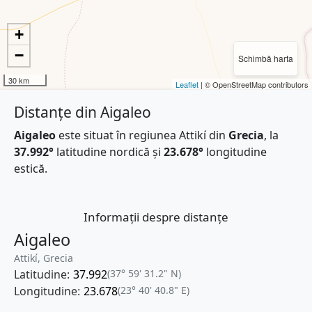
+
−
Schimbă harta
30 km
Leaflet
| © OpenStreetMap contributors
Distanțe din Aigaleo
Aigaleo
este situat în regiunea Attikí din
Grecia
, la
37.992°
latitudine nordică și
23.678°
longitudine
estică.
Informații despre distanțe
Aigaleo
Attikí, Grecia
Latitudine:
37.992
(37° 59' 31.2" N)
Longitudine:
23.678
(23° 40' 40.8" E)