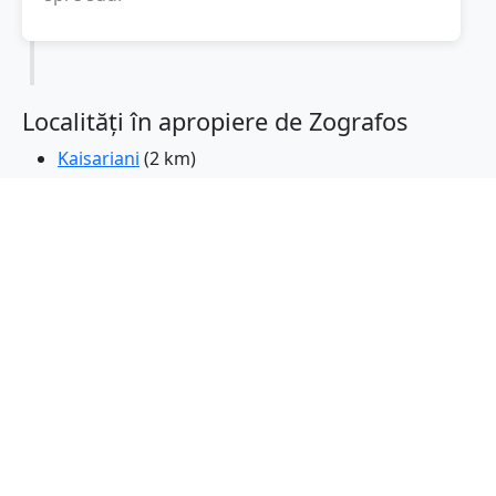
Localități în apropiere de Zografos
Kaisariani
(2 km)
Papagos
(2 km)
Vyronas
(2 km)
Neo Psychiko
(3 km)
Cholargos
(3 km)
Atena
(4 km)
Psychiko
(4 km)
Ymittos
(5 km)
Dafni
(5 km)
Galatsi
(5 km)
Chalandri
(5 km)
Ilioupoli
(5 km)
Agia Paraskevi
(6 km)