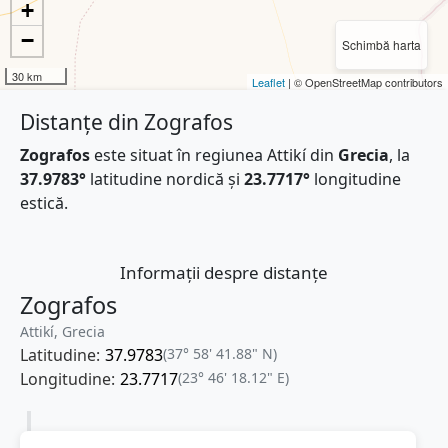
+
−
Schimbă harta
30 km
Leaflet
| © OpenStreetMap contributors
Distanțe din Zografos
Zografos
este situat în regiunea Attikí din
Grecia
, la
37.9783°
latitudine nordică și
23.7717°
longitudine
estică.
Informații despre distanțe
Zografos
Attikí, Grecia
Latitudine:
37.9783
(37° 58' 41.88" N)
Longitudine:
23.7717
(23° 46' 18.12" E)