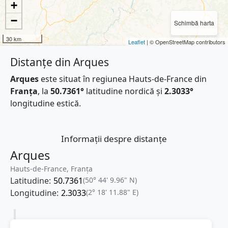
+
−
Schimbă harta
30 km
Leaflet
| © OpenStreetMap contributors
Distanțe din Arques
Arques
este situat în regiunea Hauts-de-France din
Franţa
, la
50.7361°
latitudine nordică și
2.3033°
longitudine estică.
Informații despre distanțe
Arques
Hauts-de-France, Franţa
Latitudine:
50.7361
(50° 44' 9.96" N)
Longitudine:
2.3033
(2° 18' 11.88" E)