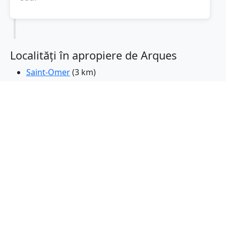
Localități în apropiere de Arques
Saint-Omer
(3 km)
longevitatea
(5 km)
Aire-sur-la-Lys
(13 km)
Isbergues
(17 km)
Hazebrouck
(17 km)
Lillers
(23 km)
Merville
(26 km)
Auchel
(28 km)
Bailleul
(30 km)
Gravelines
(30 km)
Grande-Synthe
(31 km)
Petite-Synthe
(32 km)
Coudekerque-Branche
(33 km)