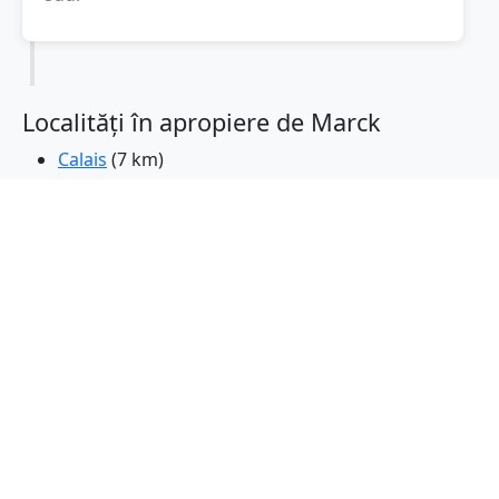
Localități în apropiere de Marck
Calais
(7 km)
Gravelines
(13 km)
Grande-Synthe
(26 km)
Petite-Synthe
(29 km)
Saint-Pol-sur-Mer
(29 km)
longevitatea
(31 km)
Saint-Omer
(31 km)
Dunkerque
(31 km)
Coudekerque-Branche
(32 km)
Saint-Martin-Boulogne
(33 km)
Rosendael
(33 km)
Boulogne-sur-Mer
(34 km)
Arques
(34 km)