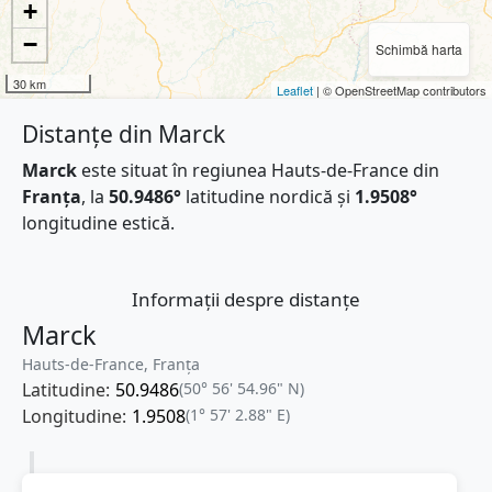
+
−
Schimbă harta
30 km
Leaflet
| © OpenStreetMap contributors
Distanțe din Marck
Marck
este situat în regiunea Hauts-de-France din
Franţa
, la
50.9486°
latitudine nordică și
1.9508°
longitudine estică.
Informații despre distanțe
Marck
Hauts-de-France, Franţa
Latitudine:
50.9486
(50° 56' 54.96" N)
Longitudine:
1.9508
(1° 57' 2.88" E)