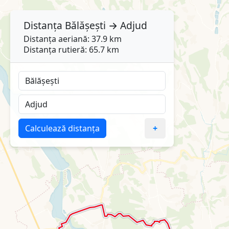
Distanța
Bălășești
→
Adjud
Distanța aeriană: 37.9 km
Distanța rutieră: 65.7 km
Calculează distanța
+