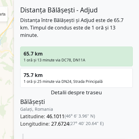
Distanța Bălășești - Adjud
rta
Distanța între Bălășești și Adjud este de 65.7
km. Timpul de condus este de 1 oră și 13
minute.
65.7 km
1 oră și 13 minute via DC78, DN11A
75.7 km
1 oră și 25 minute via DN24, Strada Principală
Detalii despre traseu
Bălășești
Galați, Romania
Latitudine:
46.1011
(46° 6' 3.96" N)
Longitudine:
27.6724
(27° 40' 20.64" E)