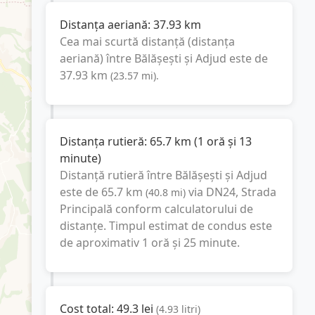
Distanța aeriană:
37.93
km
Cea mai scurtă distanță (distanța
aeriană) între
Bălășești
și
Adjud
este de
37.93
km
(
23.57
mi
).
Distanța rutieră:
65.7
km
(
1 oră și 13
minute
)
Distanță rutieră între
Bălășești
și
Adjud
este de
65.7
km
via DN24, Strada
(
40.8
mi
)
Principală
conform calculatorului de
distanțe. Timpul estimat de condus este
de aproximativ
1 oră și 25 minute
.
Cost total:
49.3
lei
(
4.93
litri
)