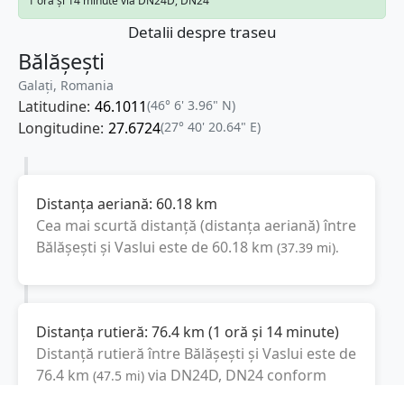
1 oră și 14 minute via DN24D, DN24
Detalii despre traseu
Bălășești
Galați, Romania
Latitudine:
46.1011
(46° 6' 3.96" N)
Longitudine:
27.6724
(27° 40' 20.64" E)
Distanța aeriană:
60.18
km
Cea mai scurtă distanță (distanța aeriană) între
Bălășești
și
Vaslui
este de
60.18
km
(
37.39
mi
).
Distanța rutieră:
76.4
km
(
1 oră și 14 minute
)
Distanță rutieră între
Bălășești
și
Vaslui
este de
76.4
km
via DN24D, DN24
conform
(
47.5
mi
)
calculatorului de distanțe. Timpul estimat de