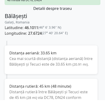
48 minute via DC78, DN24
Detalii despre traseu
Bălășești
Galați, Romania
Latitudine:
46.1011
(46° 6' 3.96" N)
Longitudine:
27.6724
(27° 40' 20.64" E)
Distanța aeriană:
33.65
km
Cea mai scurtă distanță (distanța aeriană) între
Bălășești
și
Tecuci
este de
33.65
km
(
20.91
mi
).
Distanța rutieră:
45
km
(
48 minute
)
Distanță rutieră între
Bălășești
și
Tecuci
este
de
45
km
via DC78, DN24
conform
(
28
mi
)
calculatorului de distanțe. Timpul estimat de