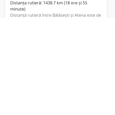
Distanța rutieră:
1438.7
km
(
18 ore și 55
minute
)
Distanță rutieră între
Bălășești
și
Atena
este de
1438.7
km
via Автомагистрала Струма,
(
894
mi
)
Αθήνα - Θεσσαλονίκη - Εύζωνοι
conform
calculatorului de distanțe. Timpul estimat de
condus este de aproximativ
18 ore și 55
minute
.
Cost total:
1079
lei
(
107.9
litri
)
La un consum mediu de
7.5 litri / 100 km
,
costul total al călătoriei este de
1079
lei
, cu un
consum total de
107.9
litri
de combustibil.