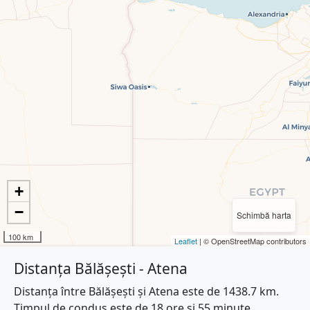
+
−
Schimbă harta
100 km
Leaflet
| © OpenStreetMap contributors
Distanța Bălășești - Atena
Distanța între Bălășești și Atena este de 1438.7 km.
Timpul de condus este de 18 ore și 55 minute.