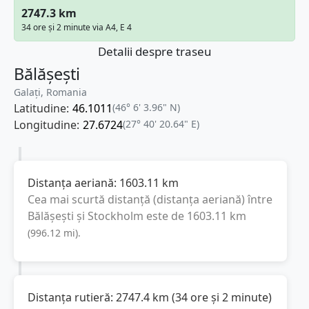
2747.3 km
34 ore și 2 minute via A4, E 4
Detalii despre traseu
Bălășești
Galați, Romania
Latitudine:
46.1011
(46° 6' 3.96" N)
Longitudine:
27.6724
(27° 40' 20.64" E)
Distanța aeriană:
1603.11
km
Cea mai scurtă distanță (distanța aeriană) între
Bălășești
și
Stockholm
este de
1603.11
km
(
996.12
mi
).
Distanța rutieră:
2747.4
km
(
34 ore și 2 minute
)