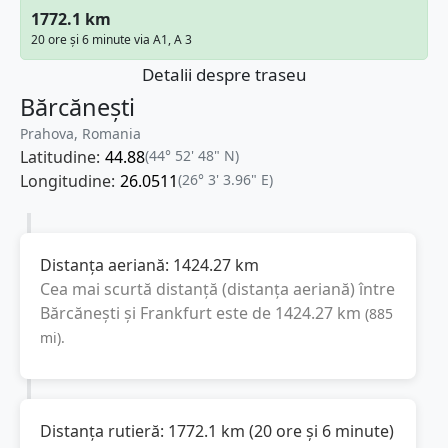
1772.1 km
20 ore și 6 minute via A1, A 3
Detalii despre traseu
Bărcănești
Prahova, Romania
Latitudine:
44.88
(44° 52' 48" N)
Longitudine:
26.0511
(26° 3' 3.96" E)
Distanța aeriană:
1424.27
km
Cea mai scurtă distanță (distanța aeriană) între
Bărcănești
și
Frankfurt
este de
1424.27
km
(
885
mi
).
Distanța rutieră:
1772.1
km
(
20 ore și 6 minute
)