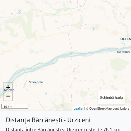
+
−
Schimbă harta
10 km
Leaflet
| © OpenStreetMap contributors
Distanța Bărcănești - Urziceni
Distanța între Bărcănești și Urziceni este de 76.1 km.