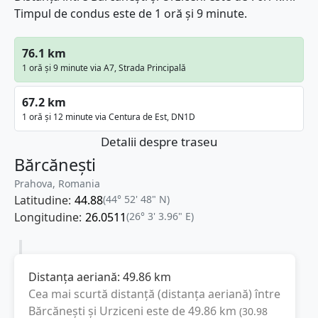
Timpul de condus este de 1 oră și 9 minute.
76.1 km
1 oră și 9 minute via A7, Strada Principală
67.2 km
1 oră și 12 minute via Centura de Est, DN1D
Detalii despre traseu
Bărcănești
Prahova, Romania
Latitudine:
44.88
(44° 52' 48" N)
Longitudine:
26.0511
(26° 3' 3.96" E)
Distanța aeriană:
49.86
km
Cea mai scurtă distanță (distanța aeriană) între
Bărcănești
și
Urziceni
este de
49.86
km
(
30.98