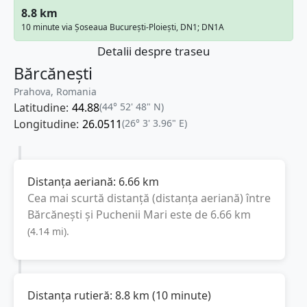
8.8 km
10 minute via Șoseaua București-Ploiești, DN1; DN1A
Detalii despre traseu
Bărcănești
Prahova, Romania
Latitudine:
44.88
(44° 52' 48" N)
Longitudine:
26.0511
(26° 3' 3.96" E)
Distanța aeriană:
6.66
km
Cea mai scurtă distanță (distanța aeriană) între
Bărcănești
și
Puchenii Mari
este de
6.66
km
(
4.14
mi
).
Distanța rutieră:
8.8
km
(
10 minute
)