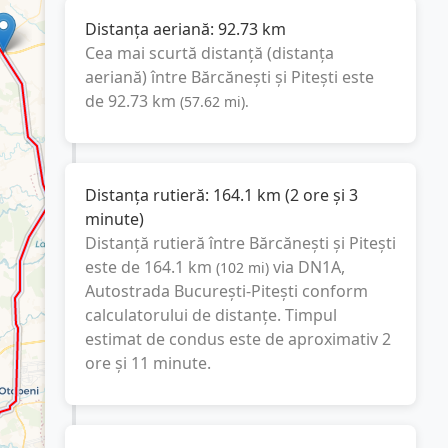
Distanța aeriană:
92.73
km
Cea mai scurtă distanță (distanța
aeriană) între
Bărcănești
și
Pitești
este
de
92.73
km
(
57.62
mi
).
Distanța rutieră:
164.1
km
(
2 ore și 3
minute
)
Distanță rutieră între
Bărcănești
și
Pitești
este de
164.1
km
via DN1A,
(
102
mi
)
Autostrada București-Pitești
conform
calculatorului de distanțe. Timpul
estimat de condus este de aproximativ
2
ore și 11 minute
.