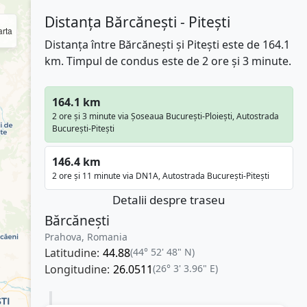
Distanța Bărcănești - Pitești
rta
Distanța între Bărcănești și Pitești este de 164.1
km. Timpul de condus este de 2 ore și 3 minute.
164.1 km
2 ore și 3 minute via Șoseaua București-Ploiești, Autostrada
București-Pitești
146.4 km
2 ore și 11 minute via DN1A, Autostrada București-Pitești
Detalii despre traseu
Bărcănești
Prahova, Romania
Latitudine:
44.88
(44° 52' 48" N)
Longitudine:
26.0511
(26° 3' 3.96" E)