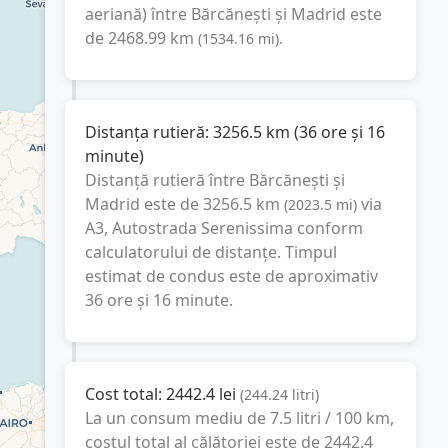
aeriană) între
Bărcănești
și
Madrid
este
de
2468.99
km
(
1534.16
mi
).
Distanța rutieră:
3256.5
km
(
36 ore și 16
minute
)
Distanță rutieră între
Bărcănești
și
Madrid
este de
3256.5
km
via
(
2023.5
mi
)
A3, Autostrada Serenissima
conform
calculatorului de distanțe. Timpul
estimat de condus este de aproximativ
36 ore și 16 minute
.
Cost total:
2442.4
lei
(
244.24
litri
)
La un consum mediu de
7.5 litri / 100 km
,
costul total al călătoriei este de
2442.4