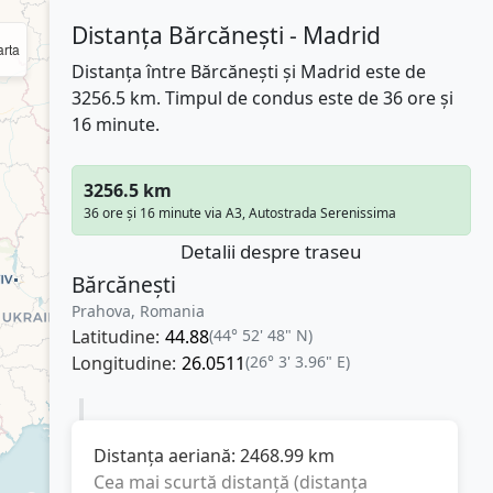
Distanța Bărcănești - Madrid
rta
Distanța între Bărcănești și Madrid este de
3256.5 km. Timpul de condus este de 36 ore și
16 minute.
3256.5 km
36 ore și 16 minute via A3, Autostrada Serenissima
Detalii despre traseu
Bărcănești
Prahova, Romania
Latitudine:
44.88
(44° 52' 48" N)
Longitudine:
26.0511
(26° 3' 3.96" E)
Distanța aeriană:
2468.99
km
Cea mai scurtă distanță (distanța