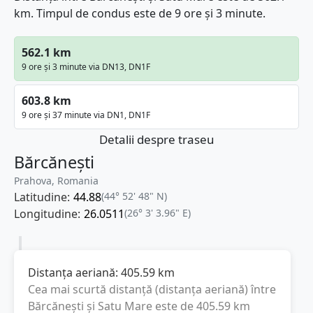
km. Timpul de condus este de 9 ore și 3 minute.
562.1 km
9 ore și 3 minute via DN13, DN1F
603.8 km
9 ore și 37 minute via DN1, DN1F
Detalii despre traseu
Bărcănești
Prahova, Romania
Latitudine:
44.88
(44° 52' 48" N)
Longitudine:
26.0511
(26° 3' 3.96" E)
Distanța aeriană:
405.59
km
Cea mai scurtă distanță (distanța aeriană) între
Bărcănești
și
Satu Mare
este de
405.59
km