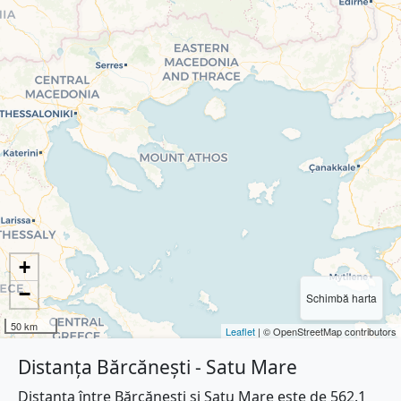
+
−
Schimbă harta
50 km
Leaflet
| © OpenStreetMap contributors
Distanța Bărcănești - Satu Mare
Distanța între Bărcănești și Satu Mare este de 562.1