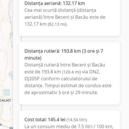
Distanța aeriană:
132.17
km
Cea mai scurtă distanță (distanța
aeriană) între
Beceni
și
Bacău
este de
132.17
km
(
82.13
mi
).
Distanța rutieră:
193.8
km
(
3 ore și 7
minute
)
Distanță rutieră între
Beceni
și
Bacău
este de
193.8
km
via DN2,
(
120.4
mi
)
DJ205P
conform calculatorului de
distanțe. Timpul estimat de condus este
de aproximativ
3 ore și 29 minute
.
Cost total:
145.4
lei
(
14.54
litri
)
La un consum mediu de
7.5 litri / 100 km
,