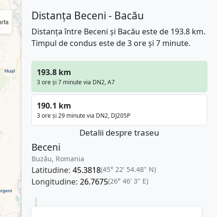
Distanța Beceni - Bacău
rta
Distanța între Beceni și Bacău este de 193.8 km.
Timpul de condus este de 3 ore și 7 minute.
193.8 km
3 ore și 7 minute via DN2, A7
190.1 km
3 ore și 29 minute via DN2, DJ205P
Detalii despre traseu
Beceni
Buzău, Romania
Latitudine:
45.3818
(45° 22' 54.48" N)
Longitudine:
26.7675
(26° 46' 3" E)