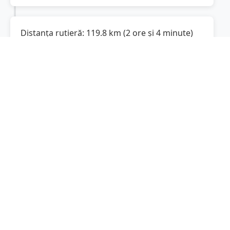
Distanța rutieră:
119.8
km
(
2 ore și 4 minute
)
Distanță rutieră între
Beceni
și
Ploiești
este de
119.8
km
via Strada Principală, DN1B
(
74.4
mi
)
conform calculatorului de distanțe. Timpul
estimat de condus este de aproximativ
2 ore și
5 minute
.
Cost total:
89.9
lei
(
8.99
litri
)
La un consum mediu de
7.5 litri / 100 km
,
costul total al călătoriei este de
89.9
lei
, cu un
consum total de
8.99
litri
de combustibil.