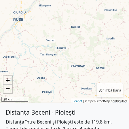
+
−
Schimbă harta
20 km
Leaflet
| © OpenStreetMap contributors
Distanța Beceni - Ploiești
Distanța între Beceni și Ploiești este de 119.8 km.
Timpul de condus este de 2 ore și 4 minute.