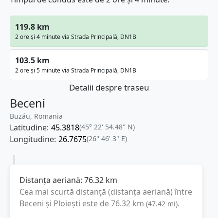
119.8 km
2 ore și 4 minute via Strada Principală, DN1B
103.5 km
2 ore și 5 minute via Strada Principală, DN1B
Detalii despre traseu
Beceni
Buzău, Romania
Latitudine:
45.3818
(45° 22' 54.48" N)
Longitudine:
26.7675
(26° 46' 3" E)
Distanța aeriană:
76.32
km
Cea mai scurtă distanță (distanța aeriană) între
Beceni
și
Ploiești
este de
76.32
km
(
47.42
mi
).