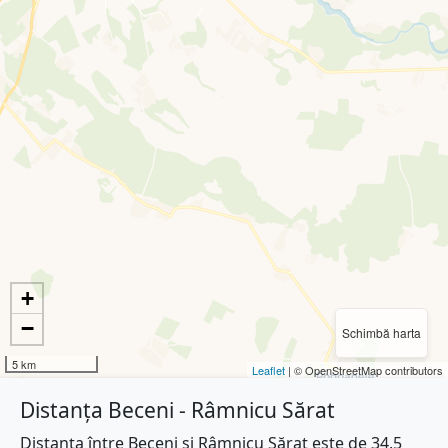
+
−
Schimbă harta
5 km
Leaflet
| © OpenStreetMap contributors
Distanța Beceni - Râmnicu Sărat
Distanța între Beceni și Râmnicu Sărat este de 34.5