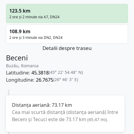
123.5 km
2 ore și 2 minute via A7, DN24
108.9 km
2 ore și 3 minute via DN2, DN24
Detalii despre traseu
Beceni
Buzău, Romania
Latitudine:
45.3818
(45° 22' 54.48" N)
Longitudine:
26.7675
(26° 46' 3" E)
Distanța aeriană:
73.17
km
Cea mai scurtă distanță (distanța aeriană) între
Beceni
și
Tecuci
este de
73.17
km
(
45.47
mi
).