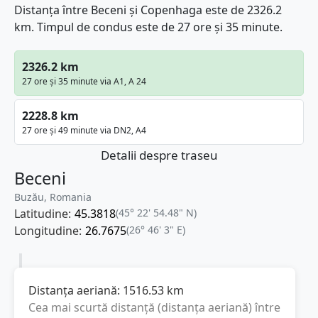
Distanța între Beceni și Copenhaga este de 2326.2
km. Timpul de condus este de 27 ore și 35 minute.
2326.2 km
27 ore și 35 minute via A1, A 24
2228.8 km
27 ore și 49 minute via DN2, A4
Detalii despre traseu
Beceni
Buzău, Romania
Latitudine:
45.3818
(45° 22' 54.48" N)
Longitudine:
26.7675
(26° 46' 3" E)
Distanța aeriană:
1516.53
km
Cea mai scurtă distanță (distanța aeriană) între