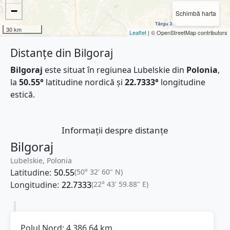
−
Schimbă harta
30 km
Leaflet
| © OpenStreetMap contributors
Distanțe din Bilgoraj
Bilgoraj
este situat în regiunea Lubelskie din
Polonia
,
la
50.55°
latitudine nordică și
22.7333°
longitudine
estică.
Informații despre distanțe
Bilgoraj
Lubelskie, Polonia
Latitudine:
50.55
(50° 32' 60" N)
Longitudine:
22.7333
(22° 43' 59.88" E)
Polul Nord:
4.386,64
km