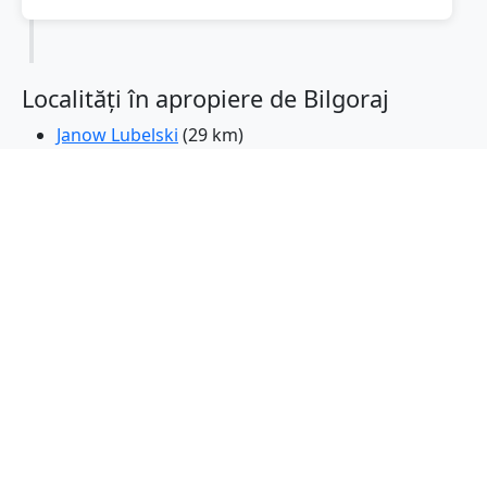
Localități în apropiere de Bilgoraj
Janow Lubelski
(29 km)
Lezajsk
(38 km)
Zamosc
(41 km)
Nisko
(42 km)
Stalowa Wola
(48 km)
Tomaszow Lubelski
(50 km)
Lubaczow
(51 km)
Krasnik
(55 km)
Przeworksk
(56 km)
Krasnystaw
(59 km)
Jaroslaw
(59 km)
Lancut
(64 km)
Glogow Malopolski
(69 km)
Acum Deba
(70 km)