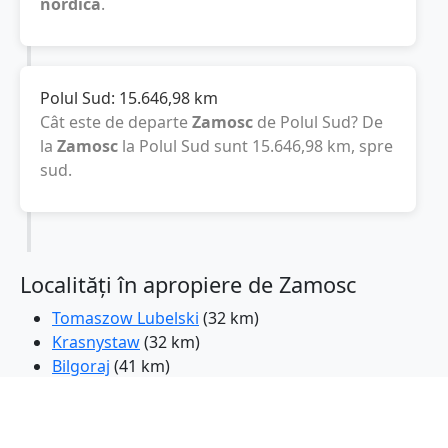
nordică
.
Polul Sud:
15.646,98
km
Cât este de departe
Zamosc
de Polul Sud? De
la
Zamosc
la Polul Sud sunt
15.646,98
km
, spre
sud.
Localități în apropiere de Zamosc
Tomaszow Lubelski
(32 km)
Krasnystaw
(32 km)
Bilgoraj
(41 km)
Hrubieszow
(46 km)
Chelm
(49 km)
Janow Lubelski
(59 km)