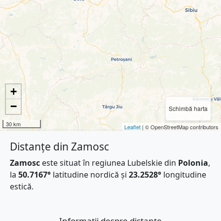
+
−
Schimbă harta
30 km
Leaflet
| © OpenStreetMap contributors
Distanțe din Zamosc
Zamosc
este situat în regiunea Lubelskie din
Polonia
,
la
50.7167°
latitudine nordică și
23.2528°
longitudine
estică.
Informații despre distanțe