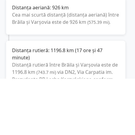
Distanța aeriană:
926
km
Cea mai scurtă distanță (distanța aeriană) între
Brăila
și
Varşovia
este de
926
km
(
575.39
mi
).
Distanța rutieră:
1196.8
km
(
17 ore și 47
minute
)
Distanță rutieră între
Brăila
și
Varşovia
este de
1196.8
km
via DN2, Via Carpatia im.
(
743.7
mi
)
Prezydenta RP Lecha Kaczyńskiego
conform
calculatorului de distanțe. Timpul estimat de
condus este de aproximativ
17 ore și 47
minute
.
Cost total:
897.6
lei
(
89.76
litri
)