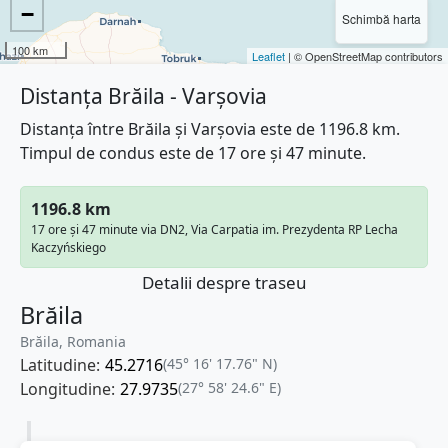
−
Schimbă harta
100 km
Leaflet
| © OpenStreetMap contributors
Distanța Brăila - Varşovia
Distanța între Brăila și Varşovia este de 1196.8 km.
Timpul de condus este de 17 ore și 47 minute.
1196.8 km
17 ore și 47 minute via DN2, Via Carpatia im. Prezydenta RP Lecha
Kaczyńskiego
Detalii despre traseu
Brăila
Brăila, Romania
Latitudine:
45.2716
(45° 16' 17.76" N)
Longitudine:
27.9735
(27° 58' 24.6" E)