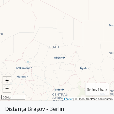
+
−
Schimbă harta
300 km
Leaflet
| © OpenStreetMap contributors
Distanța Brașov - Berlin