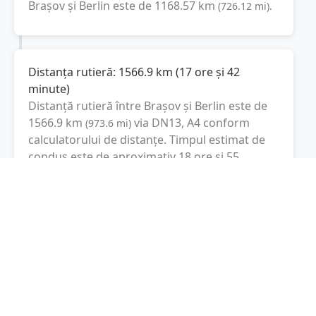
Brașov
și
Berlin
este de
1168.57
km
(
726.12
mi
).
Distanța rutieră:
1566.9
km
(
17 ore și 42
minute
)
Distanță rutieră între
Brașov
și
Berlin
este de
1566.9
km
via DN13, A4
conform
(
973.6
mi
)
calculatorului de distanțe. Timpul estimat de
condus este de aproximativ
18 ore și 55
minute
.
Cost total:
1175.2
lei
(
117.52
litri
)
La un consum mediu de
7.5 litri / 100 km
,
costul total al călătoriei este de
1175.2
lei
, cu
un consum total de
117.52
litri
de combustibil.