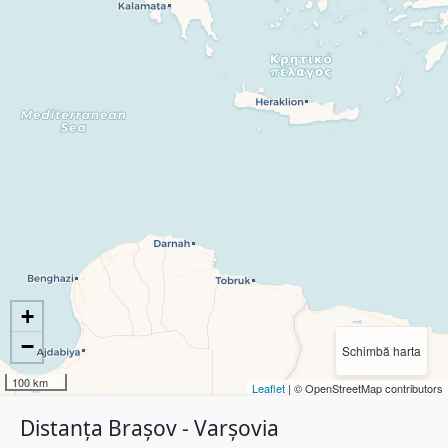
+
−
Schimbă harta
100 km
Leaflet
| © OpenStreetMap contributors
Distanța Brașov - Varşovia