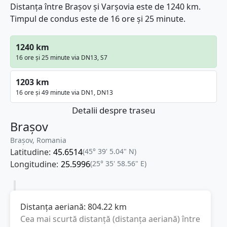
Distanța între Brașov și Varşovia este de 1240 km.
Timpul de condus este de 16 ore și 25 minute.
1240 km
16 ore și 25 minute via DN13, S7
1203 km
16 ore și 49 minute via DN1, DN13
Detalii despre traseu
Brașov
Brașov, Romania
Latitudine:
45.6514
(45° 39' 5.04" N)
Longitudine:
25.5996
(25° 35' 58.56" E)
Distanța aeriană:
804.22
km
Cea mai scurtă distanță (distanța aeriană) între