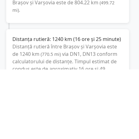
Brașov
și
Varşovia
este de
804.22
km
(
499.72
mi
).
Distanța rutieră:
1240
km
(
16 ore și 25 minute
)
Distanță rutieră între
Brașov
și
Varşovia
este
de
1240
km
via DN1, DN13
conform
(
770.5
mi
)
calculatorului de distanțe. Timpul estimat de
condus este de aproximativ
16 ore și 49
minute
.
Cost total:
930
lei
(
93
litri
)
La un consum mediu de
7.5 litri / 100 km
,
costul total al călătoriei este de
930
lei
, cu un
consum total de
93
litri
de combustibil.