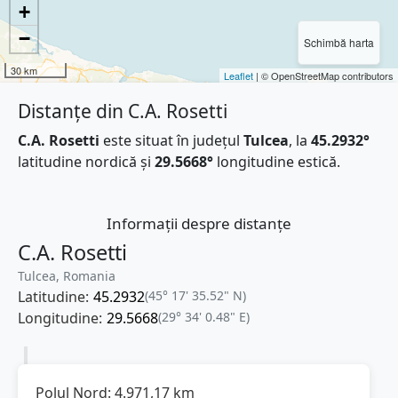
+
−
Schimbă harta
30 km
Leaflet
| © OpenStreetMap contributors
Distanțe din C.A. Rosetti
C.A. Rosetti
este situat în județul
Tulcea
, la
45.2932°
latitudine nordică și
29.5668°
longitudine estică.
Informații despre distanțe
C.A. Rosetti
Tulcea, Romania
Latitudine:
45.2932
(45° 17' 35.52" N)
Longitudine:
29.5668
(29° 34' 0.48" E)
Polul Nord:
4.971,17
km