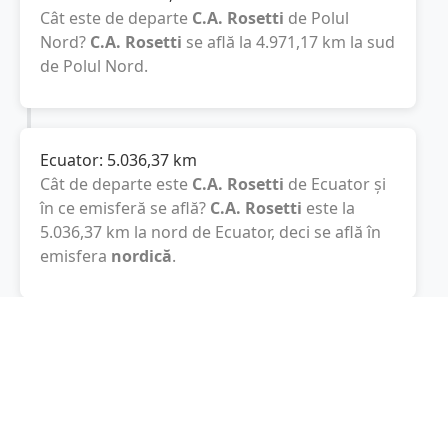
Cât este de departe
C.A. Rosetti
de Polul
Nord?
C.A. Rosetti
se află la
4.971,17
km
la sud
de Polul Nord.
Ecuator:
5.036,37
km
Cât de departe este
C.A. Rosetti
de Ecuator și
în ce emisferă se află?
C.A. Rosetti
este la
5.036,37
km
la nord de Ecuator, deci se află în
emisfera
nordică
.
Polul Sud:
15.043,92
km
Cât este de departe
C.A. Rosetti
de Polul Sud?
De la
C.A. Rosetti
la Polul Sud sunt
15.043,92
km
, spre sud.