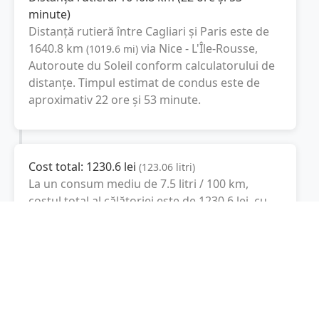
minute
)
Distanță rutieră între
Cagliari
și
Paris
este de
1640.8
km
via Nice - L'Île-Rousse,
(
1019.6
mi
)
Autoroute du Soleil
conform calculatorului de
distanțe. Timpul estimat de condus este de
aproximativ
22 ore și 53 minute
.
Cost total:
1230.6
lei
(
123.06
litri
)
La un consum mediu de
7.5 litri / 100 km
,
costul total al călătoriei este de
1230.6
lei
, cu
un consum total de
123.06
litri
de combustibil.
Paris
Île-de-France, Franţa