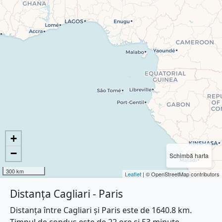
+
−
Schimbă harta
300 km
Leaflet
| © OpenStreetMap contributors
Distanța Cagliari - Paris
Distanța între Cagliari și Paris este de 1640.8 km.