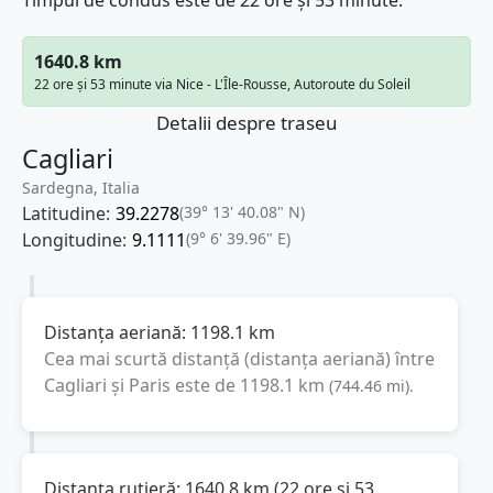
Timpul de condus este de 22 ore și 53 minute.
1640.8 km
22 ore și 53 minute via Nice - L'Île-Rousse, Autoroute du Soleil
Detalii despre traseu
Cagliari
Sardegna, Italia
Latitudine:
39.2278
(39° 13' 40.08" N)
Longitudine:
9.1111
(9° 6' 39.96" E)
Distanța aeriană:
1198.1
km
Cea mai scurtă distanță (distanța aeriană) între
Cagliari
și
Paris
este de
1198.1
km
(
744.46
mi
).
Distanța rutieră:
1640.8
km
(
22 ore și 53