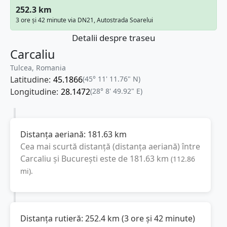
252.3 km
3 ore și 42 minute via DN21, Autostrada Soarelui
Detalii despre traseu
Carcaliu
Tulcea, Romania
Latitudine:
45.1866
(45° 11' 11.76" N)
Longitudine:
28.1472
(28° 8' 49.92" E)
Distanța aeriană:
181.63
km
Cea mai scurtă distanță (distanța aeriană) între
Carcaliu
și
București
este de
181.63
km
(
112.86
mi
).
Distanța rutieră:
252.4
km
(
3 ore și 42 minute
)