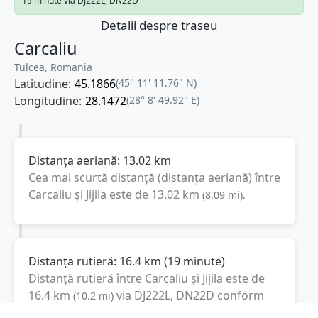
19 minute via DJ222L, DN22D
Detalii despre traseu
Carcaliu
Tulcea, Romania
Latitudine:
45.1866
(45° 11' 11.76" N)
Longitudine:
28.1472
(28° 8' 49.92" E)
Distanța aeriană:
13.02
km
Cea mai scurtă distanță (distanța aeriană) între
Carcaliu
și
Jijila
este de
13.02
km
(
8.09
mi
).
Distanța rutieră:
16.4
km
(
19 minute
)
Distanță rutieră între
Carcaliu
și
Jijila
este de
16.4
km
via DJ222L, DN22D
conform
(
10.2
mi
)
calculatorului de distanțe. Timpul estimat de