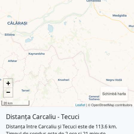
+
−
Schimbă harta
20 km
Leaflet
| © OpenStreetMap contributors
Distanța Carcaliu - Tecuci
Distanța între Carcaliu și Tecuci este de 113.6 km.
Timpul de condus este de 2 ore și 21 minute.