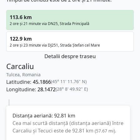
113.6 km
2 ore și 21 minute via DN25, Strada Principală
122.9 km
2 ore și 23 minute via DJ251, Strada Ștefan cel Mare
Detalii despre traseu
Carcaliu
Tulcea, Romania
Latitudine:
45.1866
(45° 11' 11.76" N)
Longitudine:
28.1472
(28° 8' 49.92" E)
Distanța aeriană:
92.81
km
Cea mai scurtă distanță (distanța aeriană) între
Carcaliu
și
Tecuci
este de
92.81
km
(
57.67
mi
).