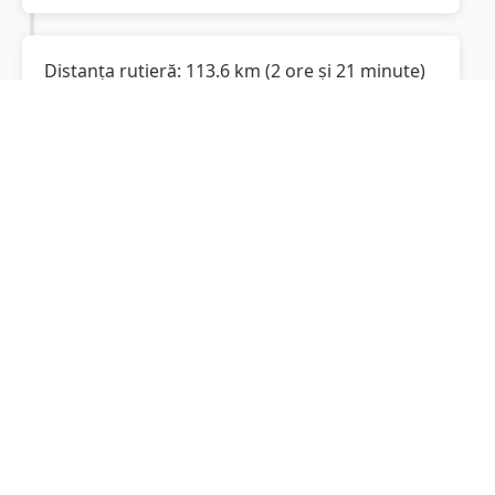
Distanța rutieră:
113.6
km
(
2 ore și 21 minute
)
Distanță rutieră între
Carcaliu
și
Tecuci
este de
113.6
km
via DJ251, Strada Ștefan cel
(
70.6
mi
)
Mare
conform calculatorului de distanțe.
Timpul estimat de condus este de aproximativ
2 ore și 23 minute
.
Cost total:
85.2
lei
(
8.52
litri
)
La un consum mediu de
7.5 litri / 100 km
,
costul total al călătoriei este de
85.2
lei
, cu un
consum total de
8.52
litri
de combustibil.