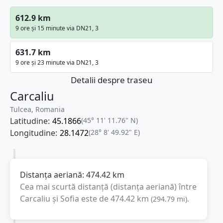
612.9 km
9 ore și 15 minute via DN21, 3
631.7 km
9 ore și 23 minute via DN21, 3
Detalii despre traseu
Carcaliu
Tulcea, Romania
Latitudine:
45.1866
(45° 11' 11.76" N)
Longitudine:
28.1472
(28° 8' 49.92" E)
Distanța aeriană:
474.42
km
Cea mai scurtă distanță (distanța aeriană) între
Carcaliu
și
Sofia
este de
474.42
km
(
294.79
mi
).