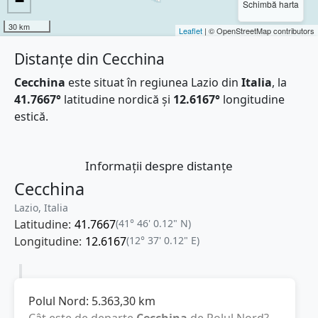
−
Schimbă harta
30 km
Leaflet
| © OpenStreetMap contributors
Distanțe din Cecchina
Cecchina
este situat în regiunea Lazio din
Italia
, la
41.7667°
latitudine nordică și
12.6167°
longitudine
estică.
Informații despre distanțe
Cecchina
Lazio, Italia
Latitudine:
41.7667
(41° 46' 0.12" N)
Longitudine:
12.6167
(12° 37' 0.12" E)
Polul Nord:
5.363,30
km