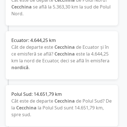
Cât este de departe
Cecchina
de Polul Nord?
Cecchina
se află la
5.363,30
km
la sud de Polul
Nord.
Ecuator:
4.644,25
km
Cât de departe este
Cecchina
de Ecuator și în
ce emisferă se află?
Cecchina
este la
4.644,25
km
la nord de Ecuator, deci se află în emisfera
nordică
.
Polul Sud:
14.651,79
km
Cât este de departe
Cecchina
de Polul Sud? De
la
Cecchina
la Polul Sud sunt
14.651,79
km
,
spre sud.