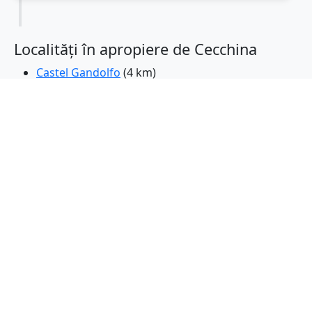
Localități în apropiere de Cecchina
Castel Gandolfo
(4 km)
Ciampino
(4 km)
Marino
(4 km)
Grottaferrata
(5 km)
Pavona
(6 km)
Albano Laziale
(6 km)
Ariccia
(7 km)
Rocca di Papa
(8 km)
Frascati
(8 km)
Genzano di Roma
(9 km)
Monte Porzio Catone
(10 km)
Monte Compatri
(11 km)
Lanuvio
(12 km)
Italia
(12 km)
Rocca Priora
(13 km)