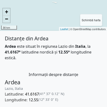
+
−
Schimbă harta
30 km
Leaflet
| © OpenStreetMap contributors
Distanțe din Ardea
Ardea
este situat în regiunea Lazio din
Italia
, la
41.6167°
latitudine nordică și
12.55°
longitudine
estică.
Informații despre distanțe
Ardea
Lazio, Italia
Latitudine:
41.6167
(41° 37' 0.12" N)
Longitudine:
12.55
(12° 33' 0" E)