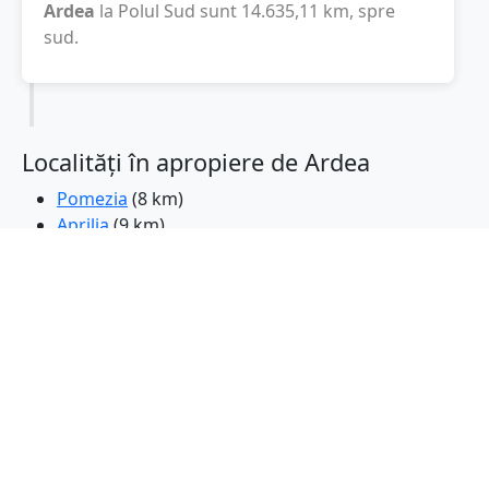
Ardea
la Polul Sud sunt
14.635,11
km
, spre
sud.
Localități în apropiere de Ardea
Pomezia
(8 km)
Aprilia
(9 km)
Pavona
(12 km)
Genzano di Roma
(14 km)
Lanuvio
(15 km)
Ariccia
(15 km)
Albano Laziale
(16 km)
Castel Gandolfo
(17 km)
Cecchina
(18 km)
Marino
(19 km)
Anzio
(20 km)
Nettuno
(20 km)