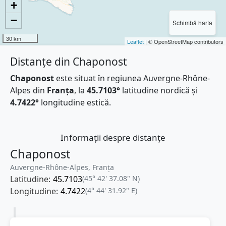
+
−
Schimbă harta
30 km
Leaflet
| © OpenStreetMap contributors
Distanțe din Chaponost
Chaponost
este situat în regiunea Auvergne-Rhône-
Alpes din
Franţa
, la
45.7103°
latitudine nordică și
4.7422°
longitudine estică.
Informații despre distanțe
Chaponost
Auvergne-Rhône-Alpes, Franţa
Latitudine:
45.7103
(45° 42' 37.08" N)
Longitudine:
4.7422
(4° 44' 31.92" E)