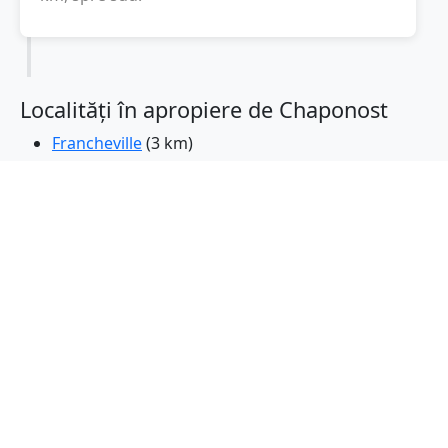
Localități în apropiere de Chaponost
Francheville
(3 km)
Brignais
(4 km)
Craponne
(4 km)
Saint-Genis-Laval
(4 km)
Oullins
(5 km)
Sainte-Foy-les-Lyon
(5 km)
Pierre-Benite
(6 km)
Tassin-la-Demi-Lune
(7 km)
Irigny
(7 km)
Ecully
(8 km)
Saint-Fons
(9 km)
Lyon
(9 km)
Feyzin
(10 km)