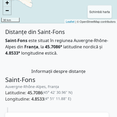
+
−
Schimbă harta
30 km
Leaflet
| © OpenStreetMap contributors
Distanțe din Saint-Fons
Saint-Fons
este situat în regiunea Auvergne-Rhône-
Alpes din
Franţa
, la
45.7086°
latitudine nordică și
4.8533°
longitudine estică.
Informații despre distanțe
Saint-Fons
Auvergne-Rhône-Alpes, Franţa
Latitudine:
45.7086
(45° 42' 30.96" N)
Longitudine:
4.8533
(4° 51' 11.88" E)