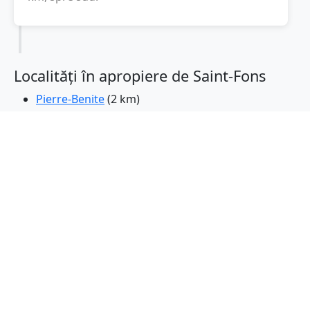
Localități în apropiere de Saint-Fons
Pierre-Benite
(2 km)
Venissieux
(3 km)
Oullins
(4 km)
Feyzin
(4 km)
Irigny
(5 km)
Sainte-Foy-les-Lyon
(5 km)
Saint-Genis-Laval
(5 km)
Bron
(6 km)
Lyon
(6 km)
Corbas
(7 km)
Villeurbanne
(7 km)
Saint-Priest
(7 km)
Francheville
(8 km)