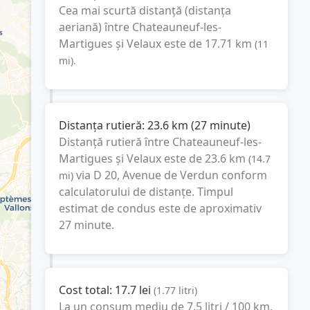
Cea mai scurtă distanță (distanța
aeriană) între
Chateauneuf-les-
Martigues
și
Velaux
este de
17.71
km
(
11
mi
).
Distanța rutieră:
23.6
km
(
27 minute
)
Distanță rutieră între
Chateauneuf-les-
Martigues
și
Velaux
este de
23.6
km
(
14.7
via D 20, Avenue de Verdun
conform
mi
)
calculatorului de distanțe. Timpul
estimat de condus este de aproximativ
27 minute
.
Cost total:
17.7
lei
(
1.77
litri
)
La un consum mediu de
7.5 litri / 100 km
,