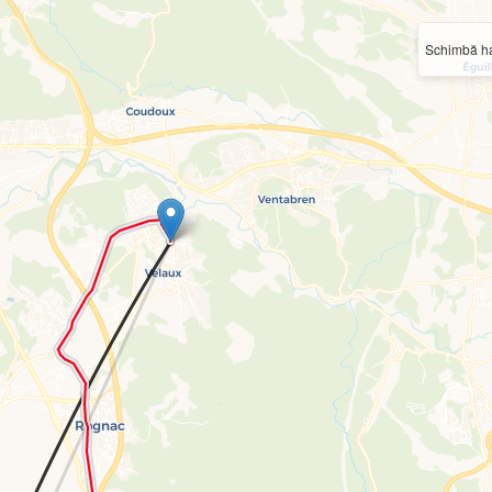
Schimbă ha