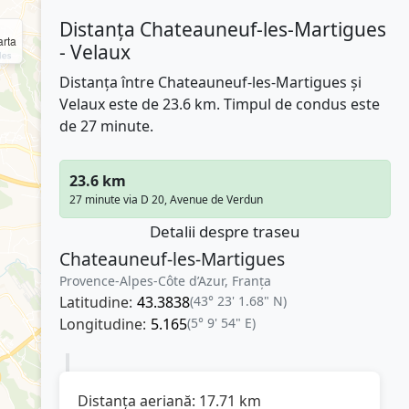
Distanța Chateauneuf-les-Martigues
rta
- Velaux
Distanța între Chateauneuf-les-Martigues și
Velaux este de 23.6 km. Timpul de condus este
de 27 minute.
23.6 km
27 minute via D 20, Avenue de Verdun
Detalii despre traseu
Chateauneuf-les-Martigues
Provence-Alpes-Côte d’Azur, Franţa
Latitudine:
43.3838
(43° 23' 1.68" N)
Longitudine:
5.165
(5° 9' 54" E)
Distanța aeriană:
17.71
km