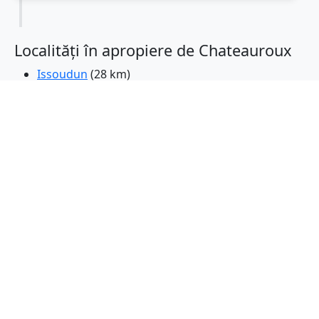
Localități în apropiere de Chateauroux
Issoudun
(28 km)
Vierzon
(54 km)
Saint-Doulchard
(60 km)
Bourges
(62 km)
Saint-Amand-Montrond
(64 km)
Gueret
(72 km)
Franța
(76 km)
Domerat
(82 km)
Amboise
(85 km)
Montlucon
(87 km)
Chatellerault
(87 km)
Blois
(91 km)
Montlouis-sur-Loire
(92 km)
Chambray-les-Tours
(94 km)
Saint-Avertin
(96 km)