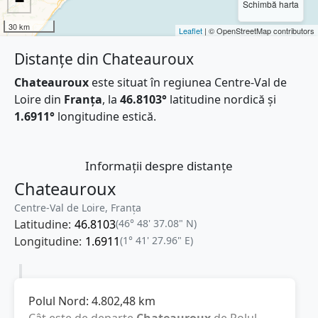
−
Schimbă harta
30 km
Leaflet
| © OpenStreetMap contributors
Distanțe din Chateauroux
Chateauroux
este situat în regiunea Centre-Val de
Loire din
Franţa
, la
46.8103°
latitudine nordică și
1.6911°
longitudine estică.
Informații despre distanțe
Chateauroux
Centre-Val de Loire, Franţa
Latitudine:
46.8103
(46° 48' 37.08" N)
Longitudine:
1.6911
(1° 41' 27.96" E)
Polul Nord:
4.802,48
km