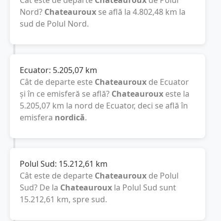
Cât este de departe
Chateauroux
de Polul
Nord?
Chateauroux
se află la
4.802,48
km
la
sud de Polul Nord.
Ecuator:
5.205,07
km
Cât de departe este
Chateauroux
de Ecuator
și în ce emisferă se află?
Chateauroux
este la
5.205,07
km
la nord de Ecuator, deci se află în
emisfera
nordică
.
Polul Sud:
15.212,61
km
Cât este de departe
Chateauroux
de Polul
Sud? De la
Chateauroux
la Polul Sud sunt
15.212,61
km
, spre sud.