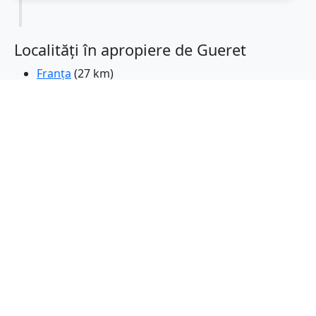
Localități în apropiere de Gueret
Franța
(27 km)
Domerat
(55 km)
Panazol
(57 km)
Couzeix
(59 km)
Montlucon
(60 km)
Limoges
(60 km)
Chateauroux
(72 km)
Saint-Amand-Montrond
(77 km)
Ussel
(77 km)
Saint-Junien
(81 km)
Issoudun
(88 km)
Tulle
(101 km)
Riom
(101 km)
Cebazat
(102 km)
Chamalieres
(103 km)