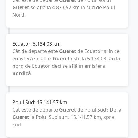
Cât este de departe
Gueret
de Polul Nord?
Gueret
se află la
4.873,52
km
la sud de Polul
Nord.
Ecuator:
5.134,03
km
Cât de departe este
Gueret
de Ecuator și în ce
emisferă se află?
Gueret
este la
5.134,03
km
la
nord de Ecuator, deci se află în emisfera
nordică
.
Polul Sud:
15.141,57
km
Cât este de departe
Gueret
de Polul Sud? De la
Gueret
la Polul Sud sunt
15.141,57
km
, spre
sud.