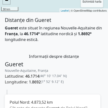
−
Schimbă harta
30 km
Leaflet
| © OpenStreetMap contributors
Distanțe din Gueret
Gueret
este situat în regiunea Nouvelle-Aquitaine din
Franţa
, la
46.1714°
latitudine nordică și
1.8692°
longitudine estică.
Informații despre distanțe
Gueret
Nouvelle-Aquitaine, Franţa
Latitudine:
46.1714
(46° 10' 17.04" N)
Longitudine:
1.8692
(1° 52' 9.12" E)
Polul Nord:
4.873,52
km