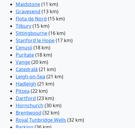
Maidstone
(11 km)
Gravesend
(13 km)
Flota de Nord
(15 km)
Tilbury
(15 km)
Sittingbourne
(16 km)
Stanford le Hope
(17 km)
Cenușii
(18 km)
Puritate
(18 km)
Vange
(20 km)
Catedrală
(21 km)
Leigh-on-Sea
(21 km)
Hadleigh
(21 km)
Pitsea
(22 km)
Dartford
(23 km)
Hornchurch
(30 km)
Brentwood
(32 km)
Royal Tunbridge Wells
(32 km)
Barking
(36 km)
East Ham
(37 km)