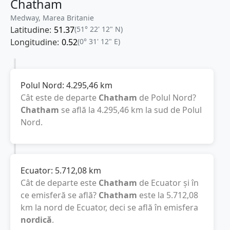
Chatham
Medway, Marea Britanie
Latitudine:
51.37
(51° 22' 12" N)
Longitudine:
0.52
(0° 31' 12" E)
Polul Nord:
4.295,46
km
Cât este de departe
Chatham
de Polul Nord?
Chatham
se află la
4.295,46
km
la sud de Polul
Nord.
Ecuator:
5.712,08
km
Cât de departe este
Chatham
de Ecuator și în
ce emisferă se află?
Chatham
este la
5.712,08
km
la nord de Ecuator, deci se află în emisfera
nordică
.