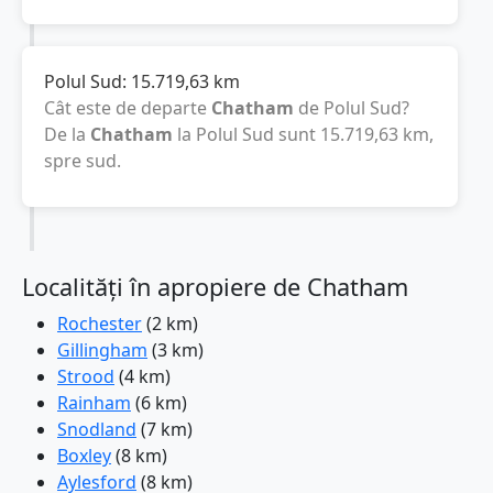
Polul Sud:
15.719,63
km
Cât este de departe
Chatham
de Polul Sud?
De la
Chatham
la Polul Sud sunt
15.719,63
km
,
spre sud.
Localități în apropiere de Chatham
Rochester
(2 km)
Gillingham
(3 km)
Strood
(4 km)
Rainham
(6 km)
Snodland
(7 km)
Boxley
(8 km)
Aylesford
(8 km)