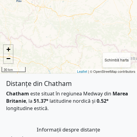
+
−
Schimbă harta
30 km
Leaflet
| © OpenStreetMap contributors
Distanțe din Chatham
Chatham
este situat în regiunea Medway din
Marea
Britanie
, la
51.37°
latitudine nordică și
0.52°
longitudine estică.
Informații despre distanțe