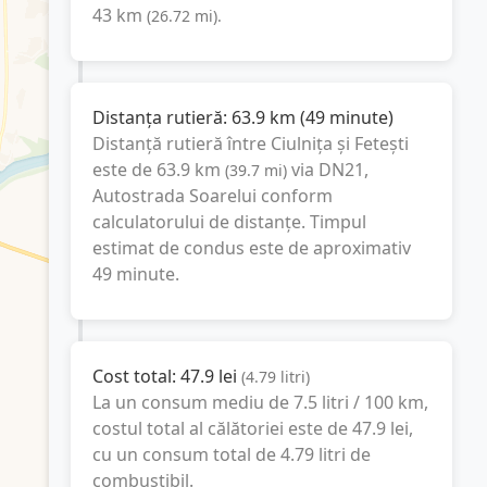
43
km
(
26.72
mi
).
Distanța rutieră:
63.9
km
(
49 minute
)
Distanță rutieră între
Ciulnița
și
Fetești
este de
63.9
km
via DN21,
(
39.7
mi
)
Autostrada Soarelui
conform
calculatorului de distanțe. Timpul
estimat de condus este de aproximativ
49 minute
.
Cost total:
47.9
lei
(
4.79
litri
)
La un consum mediu de
7.5 litri / 100 km
,
costul total al călătoriei este de
47.9
lei
,
cu un consum total de
4.79
litri
de
combustibil.