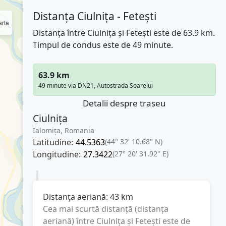
Distanța Ciulnița - Fetești
rta
Distanța între Ciulnița și Fetești este de 63.9 km.
Timpul de condus este de 49 minute.
63.9 km
49 minute via DN21, Autostrada Soarelui
Detalii despre traseu
Ciulnița
Ialomița, Romania
Latitudine:
44.5363
(44° 32' 10.68" N)
Longitudine:
27.3422
(27° 20' 31.92" E)
Distanța aeriană:
43
km
Cea mai scurtă distanță (distanța
aeriană) între
Ciulnița
și
Fetești
este de