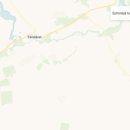
Schimbă ha