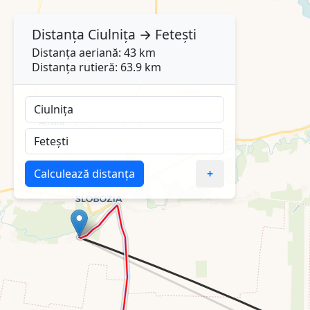
Distanța
Ciulnița
→
Fetești
Distanța aeriană: 43 km
Distanța rutieră: 63.9 km
Calculează distanța
+