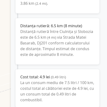
3.86
km
(
2.4
mi
).
Distanța rutieră:
6.5
km
(
8 minute
)
Distanță rutieră între
Ciulnița
și
Slobozia
este de
6.5
km
via Strada Matei
(
4
mi
)
Basarab, DJ201
conform calculatorului
de distanțe. Timpul estimat de condus
este de aproximativ
8 minute
.
Cost total:
4.9
lei
(
0.49
litri
)
La un consum mediu de
7.5 litri / 100 km
,
costul total al călătoriei este de
4.9
lei
, cu
un consum total de
0.49
litri
de
combustibil.