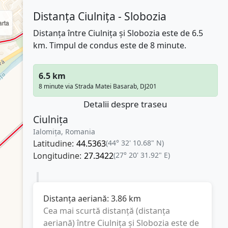
Distanța Ciulnița - Slobozia
rta
Distanța între Ciulnița și Slobozia este de 6.5
km. Timpul de condus este de 8 minute.
6.5 km
8 minute via Strada Matei Basarab, DJ201
Detalii despre traseu
Ciulnița
Ialomița, Romania
Latitudine:
44.5363
(44° 32' 10.68" N)
Longitudine:
27.3422
(27° 20' 31.92" E)
Distanța aeriană:
3.86
km
Cea mai scurtă distanță (distanța
aeriană) între
Ciulnița
și
Slobozia
este de