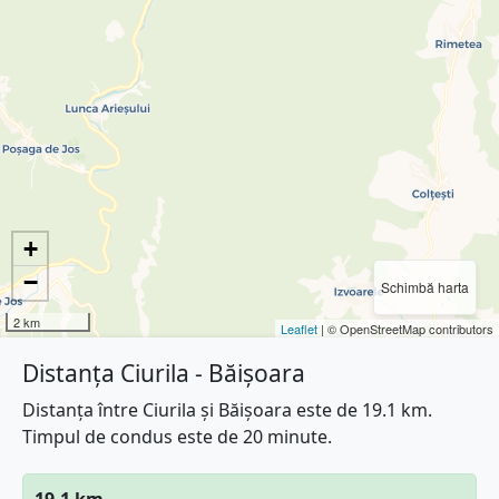
+
−
Schimbă harta
2 km
Leaflet
| © OpenStreetMap contributors
Distanța Ciurila - Băișoara
Distanța între Ciurila și Băișoara este de 19.1 km.
Timpul de condus este de 20 minute.
19.1 km