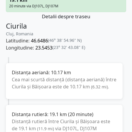
20 minute via DJ107L, DJ107M
Detalii despre traseu
Ciurila
Cluj, Romania
Latitudine:
46.6486
(46° 38' 54.96" N)
Longitudine:
23.5453
(23° 32' 43.08" E)
Distanța aeriană:
10.17
km
Cea mai scurtă distanță (distanța aeriană) între
Ciurila
și
Băișoara
este de
10.17
km
(
6.32
mi
).
Distanța rutieră:
19.1
km
(
20 minute
)
Distanță rutieră între
Ciurila
și
Băișoara
este
de
19.1
km
via DJ107L, DJ107M
(
11.9
mi
)