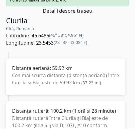
1 oră și 28 minute via DJ107L, A10
Detalii despre traseu
Ciurila
Cluj, Romania
Latitudine:
46.6486
(46° 38' 54.96" N)
Longitudine:
23.5453
(23° 32' 43.08" E)
Distanța aeriană:
59.92
km
Cea mai scurtă distanță (distanța aeriană) între
Ciurila
și
Blaj
este de
59.92
km
(
37.23
mi
).
Distanța rutieră:
100.2
km
(
1 oră și 28 minute
)
Distanță rutieră între
Ciurila
și
Blaj
este de
100.2
km
via DJ107L, A10
conform
(
62.3
mi
)
calculatorului de distanțe. Timpul estimat de