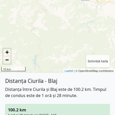
+
−
Schimbă harta
10 km
Leaflet
| © OpenStreetMap contributors
Distanța Ciurila - Blaj
Distanța între Ciurila și Blaj este de 100.2 km. Timpul
de condus este de 1 oră și 28 minute.
100.2 km