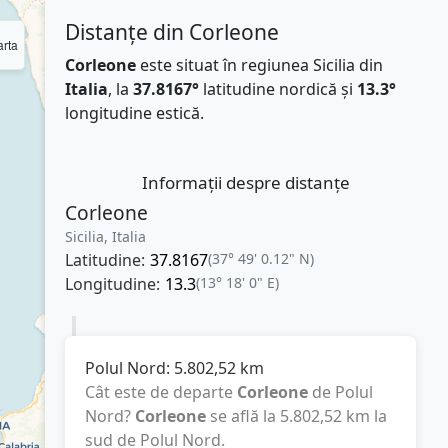
Distanțe din Corleone
rta
Corleone
este situat în regiunea Sicilia din
Italia
, la
37.8167°
latitudine nordică și
13.3°
longitudine estică.
Informații despre distanțe
Corleone
Sicilia, Italia
Latitudine:
37.8167
(37° 49' 0.12" N)
Longitudine:
13.3
(13° 18' 0" E)
Polul Nord:
5.802,52
km
Cât este de departe
Corleone
de Polul
Nord?
Corleone
se află la
5.802,52
km
la
sud de Polul Nord.