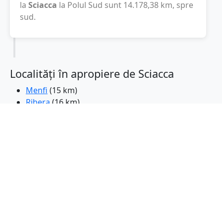
la
Sciacca
la Polul Sud sunt
14.178,38
km
, spre
sud.
Localități în apropiere de Sciacca
Menfi
(15 km)
Ribera
(16 km)
Partanna
(29 km)
Castelvetrano
(32 km)
Campobello di Mazara
(33 km)
Corleone
(39 km)
Raffadali
(41 km)
Salemi
(43 km)
Porto Empedocle
(46 km)
Mazara del Vallo
(47 km)
Aragona
(48 km)
Agrigento
(49 km)