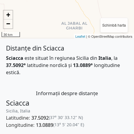
+
−
Schimbă harta
30 km
Leaflet
| © OpenStreetMap contributors
Distanțe din Sciacca
Sciacca
este situat în regiunea Sicilia din
Italia
, la
37.5092°
latitudine nordică și
13.0889°
longitudine
estică.
Informații despre distanțe
Sciacca
Sicilia, Italia
Latitudine:
37.5092
(37° 30' 33.12" N)
Longitudine:
13.0889
(13° 5' 20.04" E)