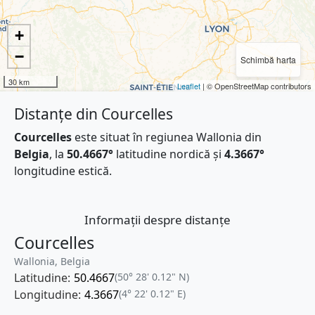
+
−
Schimbă harta
30 km
Leaflet
| © OpenStreetMap contributors
Distanțe din Courcelles
Courcelles
este situat în regiunea Wallonia din
Belgia
, la
50.4667°
latitudine nordică și
4.3667°
longitudine estică.
Informații despre distanțe
Courcelles
Wallonia, Belgia
Latitudine:
50.4667
(50° 28' 0.12" N)
Longitudine:
4.3667
(4° 22' 0.12" E)