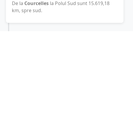
De la
Courcelles
la Polul Sud sunt
15.619,18
km
, spre sud.
Localități în apropiere de Courcelles
Roux
(3 km)
Pont-a-Celles
(4 km)
Chapelle-lez-Herlaimont
(6 km)
Fontaine-l'Eveque
(7 km)
Belgia
(8 km)
Charleroi
(9 km)
Montignies-le-Tilleul
(9 km)
Marcinelle
(9 km)
Morlanwelz-Mariemont
(10 km)
Seneffe
(10 km)
Gestionează
(10 km)
Anderlues
(10 km)