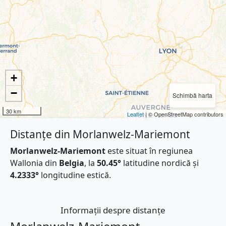
+
−
Schimbă harta
30 km
Leaflet
| © OpenStreetMap contributors
Distanțe din Morlanwelz-Mariemont
Morlanwelz-Mariemont
este situat în regiunea
Wallonia din
Belgia
, la
50.45°
latitudine nordică și
4.2333°
longitudine estică.
Informații despre distanțe