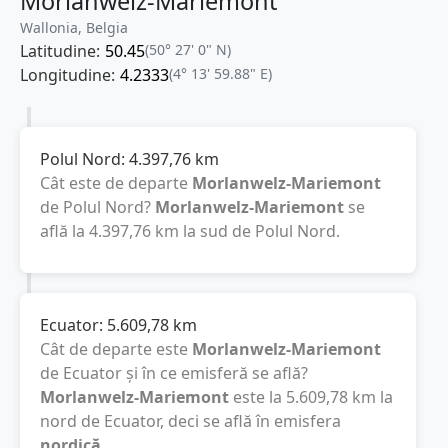
Morlanwelz-Mariemont
Wallonia, Belgia
Latitudine:
50.45
(50° 27' 0" N)
Longitudine:
4.2333
(4° 13' 59.88" E)
Polul Nord:
4.397,76
km
Cât este de departe
Morlanwelz-Mariemont
de Polul Nord?
Morlanwelz-Mariemont
se
află la
4.397,76
km
la sud de Polul Nord.
Ecuator:
5.609,78
km
Cât de departe este
Morlanwelz-Mariemont
de Ecuator și în ce emisferă se află?
Morlanwelz-Mariemont
este la
5.609,78
km
la
nord de Ecuator, deci se află în emisfera
nordică
.