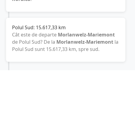
Polul Sud:
15.617,33
km
Cât este de departe
Morlanwelz-Mariemont
de Polul Sud? De la
Morlanwelz-Mariemont
la
Polul Sud sunt
15.617,33
km
, spre sud.
Localități în apropiere de Morlanwelz-
Mariemont
La Louviere
(4 km)
Chapelle-lez-Herlaimont
(4 km)
Gestionează
(6 km)
Anderlues
(6 km)
Fontaine-l'Eveque
(7 km)